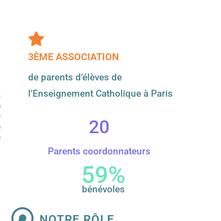
3ÈME ASSOCIATION
de parents d’élèves de
l’Enseignement Catholique à Paris
s
e
r
20
é
e
Parents coordonnateurs
88
%
bénévoles
NOTRE RÔLE