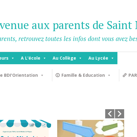
venue aux parents de Saint 
rents, retrouvez toutes les infos dont vous avez b
eurs
A L’école
Au Collège
Au Lycée
e BDI'Orientation
Famille & Education
PAR