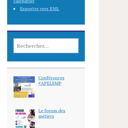
calendrier
Bienvenue dans notre
Exporter vers XML
cycle de conférences
Retrouvez dans cette
rubrique, toutes nos...
Lire la suite
,
Apel
Conférences
Conférences
#APELSMP
Le forum des
métiers