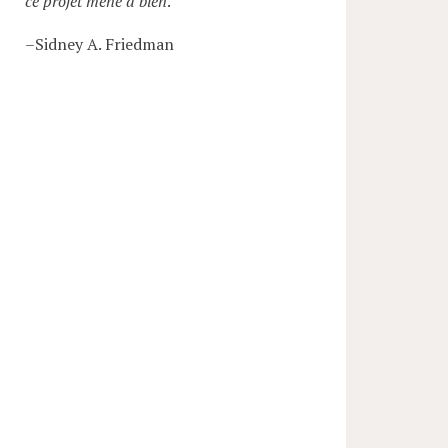
ce projet mené à bien
.
–Sidney A. Friedman