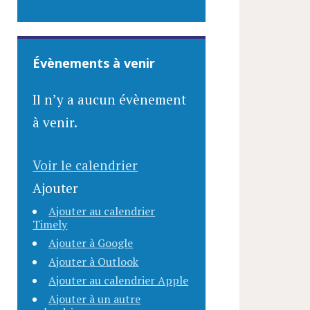
Évènements à venir
Il n’y a aucun évènement
à venir.
Animations festives
Voir le calendrier
Marché de
Ajouter
Conférence
Nos actions
Noël 2024
Ajouter au calendrier
Conférences
Timely
15 OCTOBRE 2024
Ajouter à Google
#APELSMP
Ajouter à Outlook
Lire la suite
Ajouter au calendrier Apple
30 OCTOBRE 2025
Ajouter à un autre
Marché de Noël