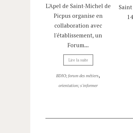
ue dans notre
L'Apel de Saint-Michel de
Saint
e conférences
Picpus organise en
14
ez dans cette
collaboration avec
, toutes nos...
l'établissement, un
Forum...
re la suite
,
Lire la suite
Conférences
,
BDIO; forum des métiers
orientation; s'informer