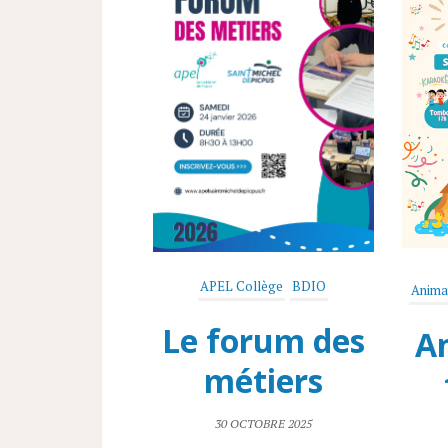
nce
Nos actions
APEL Collège
BDIO
Animat
érences
Le forum des
A
PELSMP
métiers
CTOBRE 2025
30 OCTOBRE 2025