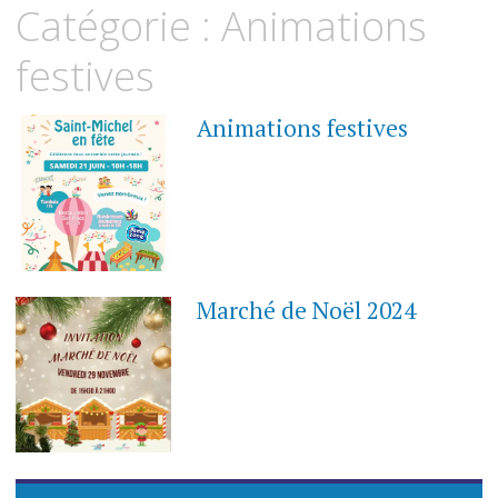
Catégorie :
Animations
festives
Animations festives
1
JUIN
2025
Marché de Noël 2024
15
OCTOBRE
2024