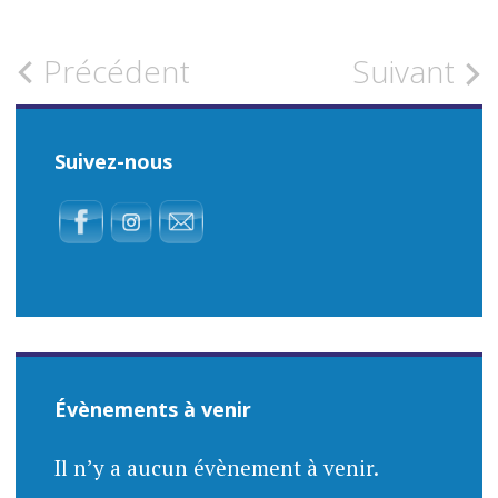
APEL
LES PARENTS
Précédent
Suivant
MATERNELLE-
CORRESPONDANTS
PRIMAIRE
Suivez-nous
Évènements à venir
Il n’y a aucun évènement à venir.