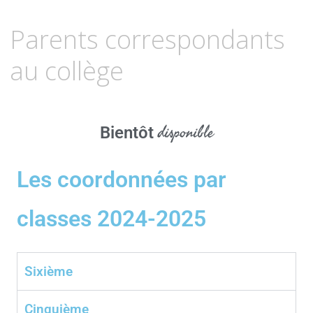
26
MARS
Parents correspondants
2021
au collège
disponible
Bientôt
Les coordonnées par
classes 2024-2025
Sixième
Cinquième