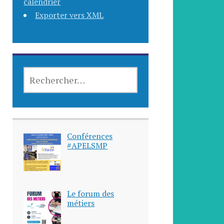
calendrier
Exporter vers XML
Conférences
#APELSMP
Le forum des
métiers