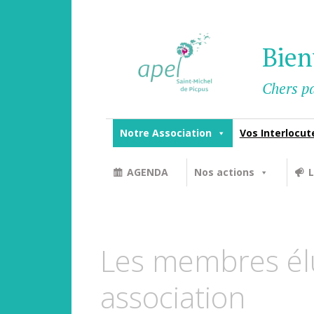
Bien
Chers pa
Notre Association
Vos Interlocut
AGENDA
Nos actions
L
15
OCTOBRE
Les membres él
2023
association