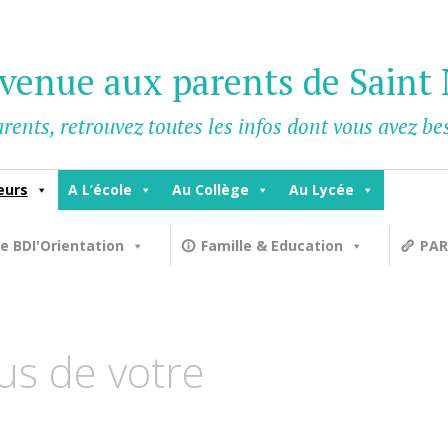
venue aux parents de Saint 
rents, retrouvez toutes les infos dont vous avez b
eurs
A L’école
Au Collège
Au Lycée
e BDI'Orientation
Famille & Education
PAR
us de votre