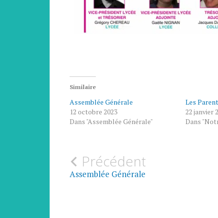
Similaire
Assemblée Générale
Les Paren
12 octobre 2023
22 janvier 
Dans "Assemblée Générale"
Dans "Notr
LES
Précédent
ASSEMBLÉE
MEMBRES
GÉNÉRALE
DU CA
Assemblée Générale
NOTRE
ASSOCIATION
VOS
INTERLOCUTEURS