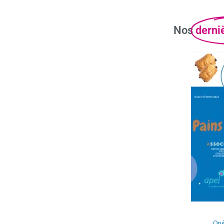
Nos
derni
Opé