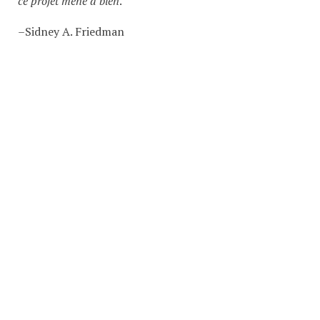
ce projet mené à bien
.
–Sidney A. Friedman