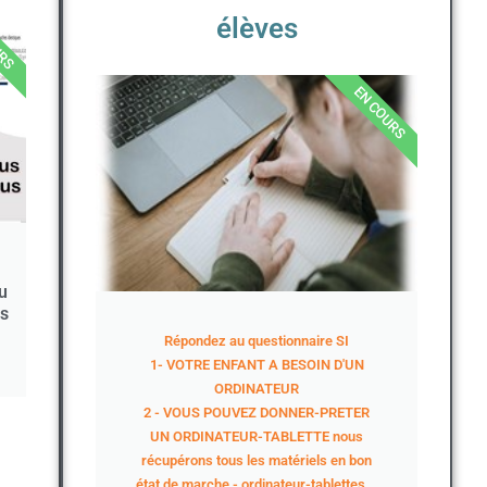
élèves
URS
EN COURS
u
es
Répondez au questionnaire SI
1- VOTRE ENFANT A BESOIN D'UN
ORDINATEUR
2 - VOUS POUVEZ DONNER-PRETER
UN ORDINATEUR-TABLETTE nous
récupérons tous les matériels en bon
état de marche - ordinateur-tablettes …