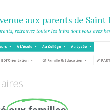
venue aux parents de Saint 
rents, retrouvez toutes les infos dont vous avez b
eurs
A L’école
Au Collège
Au Lycée
 BDI'Orientation
Famille & Education
PART
aires