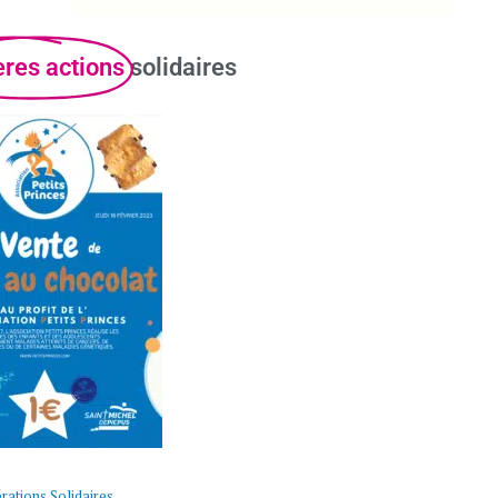
ères actions
solidaires
rations Solidaires