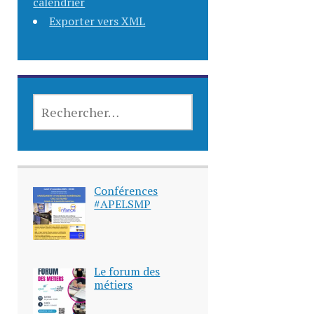
calendrier
Exporter vers XML
Conférences
#APELSMP
Le forum des
métiers