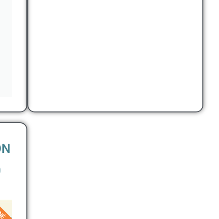
ON
0
NÉ