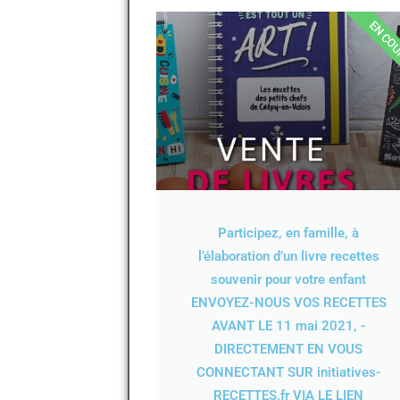
EN CO
Participez, en famille, à
l’élaboration d’un livre recettes
souvenir pour votre enfant
ENVOYEZ-NOUS VOS RECETTES
AVANT LE 11 mai 2021, -
DIRECTEMENT EN VOUS
CONNECTANT SUR initiatives-
RECETTES.fr VIA LE LIEN