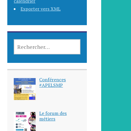
calendrier
Exporter vers XML
Conférences
#APELSMP
Le forum des
métiers