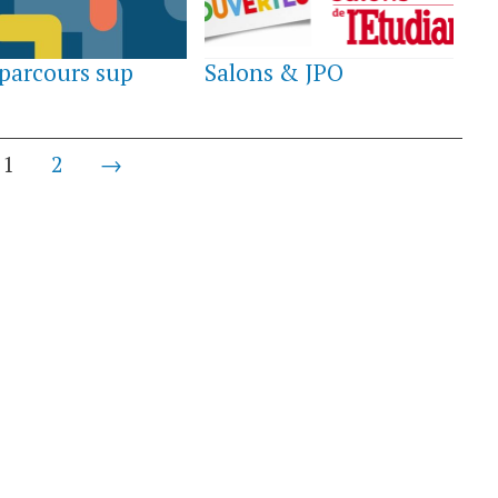
3
FÉVRIER
parcours sup
Salons & JPO
2023
1
2
→