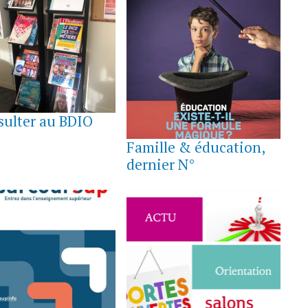
BRE
sulter au BDIO
8
SEPTEMBRE
Famille & éducation,
2023
dernier N°