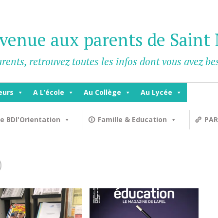
venue aux parents de Saint 
rents, retrouvez toutes les infos dont vous avez b
eurs
A L’école
Au Collège
Au Lycée
e BDI'Orientation
Famille & Education
PAR
O