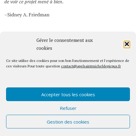
de voir ce projet mené à bien
.
–Sidney A. Friedman
Gérer le consentement aux
cookies
Ce site utilise des cookies pour son bon fonctionnement et l'expérience de
ces visiteurs Pour toute question
contact@apelsaintmicheldepicpus.fr
Accepter tous les cookies
Politique de consentement
Mentions Légales
Refuser
Politique de confidentialité
Nous contacter
– FAQ
Gestion des cookies
Fièrement propulsé par WordPress
|
Thème Apostrophe
par
WordPress.com
.