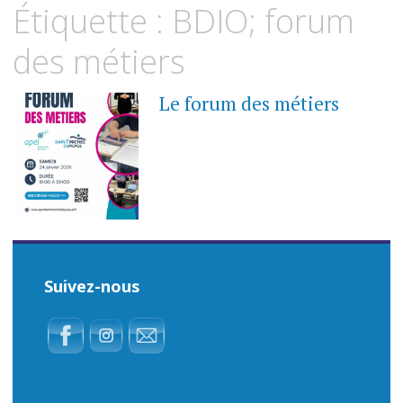
Étiquette :
BDIO; forum
des métiers
Le forum des métiers
30
OCTOBRE
2025
Suivez-nous